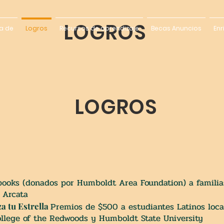
LOGROS
a de
Logros
Recursos de aprendizaje
Becas Anuncios
Enr
LOGROS
oks (donados por Humboldt Area Foundation) a familia
y Arcata
Premios
de $500 a estudiantes Latinos loca
a tu Estrella
ollege of the Redwoods y Humboldt State University