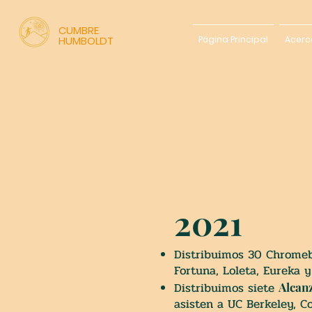
C
UMBRE
HUMBOLDT
Página Principal
Acerc
2021
Distribuimos
30 Chromebo
Fortuna, Loleta, Eureka 
Distribuimos
siete
Alcanz
asisten a UC Berkeley, C