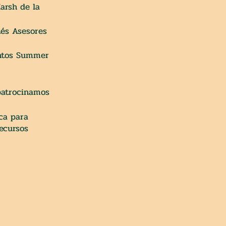
arsh de la
tés Asesores
entos Summer
 patrocinamos
ca para
ecursos